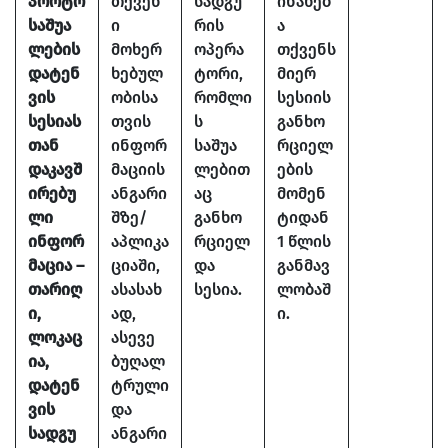
პორტო
თქვენ
სადგუ
ინახებ
საშუა
ი
რის
ა
ლების
მოხერ
ოპერა
თქვენს
დატენ
ხებულ
ტორი,
მიერ
ვის
ობისა
რომლი
სესიის
სესიას
თვის
ს
განხო
თან
ინფორ
საშუა
რციელ
დაკავშ
მაციის
ლებით
ების
ირებუ
ანგარი
აც
მომენ
ლი
შზე/
განხო
ტიდან
ინფორ
აპლიკა
რციელ
1 წლის
მაცია –
ციაში,
და
განმავ
თარიღ
ასასახ
სესია.
ლობაშ
ი,
ად,
ი.
ლოკაც
ასევე
ია,
ბუღალ
დატენ
ტრული
ვის
და
სადგუ
ანგარი