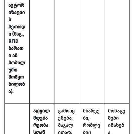
ავტორ
იზაციი
ს
მეთოდ
ი (მაგ.,
RFID
ბარათ
ი ან
მობილ
ური
მოწყო
ბილობ
ა).
ადგილ
გამოიყ
მხარეე
მონაცე
მდება
ენება,
ბი,
მები
რეობა
მაგალ
რომლე
ინახებ
სთან
ითად,
ბიც
ა