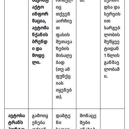
საკონტ
რომელ
თ.
პერიო
აქტო
იც
დსა და
ინფორ
თქვენ
სერვის
მაცია,
აირჩიე
ით
ავტომა
თ
სარგებ
ნქანის
ფასის
ლობის
ბრენდ
შეთავა
შეწყვე
ი და
ზების
ტიდან
მოდე
მისაღე
1 წლის
ლი.
ბად
განმავ
(თუ ამ
ლობაშ
ფუნქც
ი.
იას
იყენებ
თ).
ავტოსა
გამოიყ
დამტე
მონაცე
ტრანს
ენება
ნი
მები