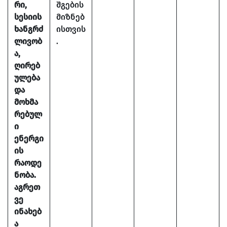
რი,
შგების
სესიის
მიზნებ
ხანგრძ
ისთვის
ლივობ
.
ა,
ღირებ
ულება
და
მოხმა
რებულ
ი
ენერგი
ის
რაოდე
ნობა.
აგრეთ
ვე
ინახებ
ა