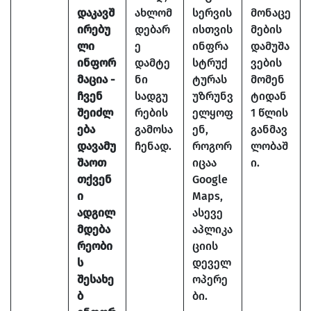
დაკავშ
ახლომ
სერვის
მონაცე
ირებუ
დებარ
ისთვის
მების
ლი
ე
ინფრა
დამუშა
ინფორ
დამტე
სტრუქ
ვების
მაცია -
ნი
ტურას
მომენ
ჩვენ
სადგუ
უზრუნვ
ტიდან
შეიძლ
რების
ელყოფ
1 წლის
ება
გამოსა
ენ,
განმავ
დავამუ
ჩენად.
როგორ
ლობაშ
შაოთ
იცაა
ი.
თქვენ
Google
ი
Maps,
ადგილ
ასევე
მდება
აპლიკა
რეობი
ციის
ს
დეველ
შესახე
ოპერე
ბ
ბი.