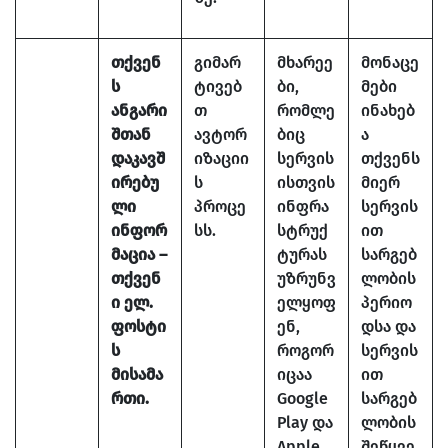
თქვენ
გიმარ
მხარეე
მონაცე
ს
ტივებ
ბი,
მები
ანგარი
თ
რომლე
ინახებ
შთან
ავტორ
ბიც
ა
დაკავშ
იზაციი
სერვის
თქვენს
ირებუ
ს
ისთვის
მიერ
ლი
პროცე
ინფრა
სერვის
ინფორ
სს.
სტრუქ
ით
მაცია –
ტურას
სარგებ
თქვენ
უზრუნვ
ლობის
ი ელ.
ელყოფ
პერიო
ფოსტი
ენ,
დსა და
ს
როგორ
სერვის
მისამა
იცაა
ით
რთი.
Google
სარგებ
Play და
ლობის
Apple
შეწყვე